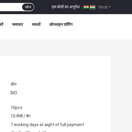
एक बोली का अनुरोध
|
Hindi
खोज
रें
समाचार
मामलों
ऑनलाइन शॉपिंग
चीन
BIO
10pcs
10 पीसी / बैग
7 working days at aight of full payment