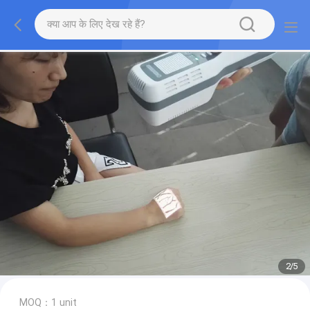
2
/
5
MOQ：1 unit