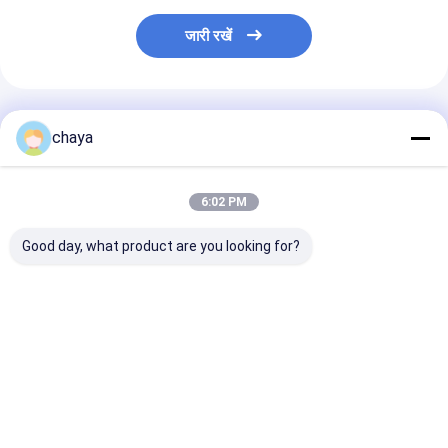
जारी रखें
अनुशंसित उत्पाद
chaya
6:02 PM
Good day, what product are you looking for?
पोर्टेबल इकोनॉमिक इन्फ्रारेड
वेनेक्टुरेशन इन्फ्रारेड वेन
मेडिकल नस खोजक सु
वेन फाइंडर
फाइंडर
प्रकाश स्रोत इन्फ्र
खोजक कोई विकिरण 
कोई लेजर
सबसे अच्छी कीमत
सबसे अच्छी कीमत
सबसे अच्छी 