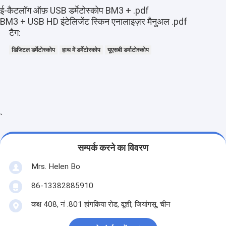
ई-कैटलॉग ऑफ़ USB डर्मेटोस्कोप BM3 + .pdf
BM3 + USB HD इंटेलिजेंट स्किन एनालाइज़र मैनुअल .pdf
टैग:
डिजिटल डर्मेटोस्कोप
हाथ में डर्मेटोस्कोप
यूएसबी डर्माटोस्कोप
`
सम्पर्क करने का विवरण
Mrs. Helen Bo
86-13382885910
कक्ष 408, नं .801 हांगकिया रोड, वूशी, जियांगसू, चीन