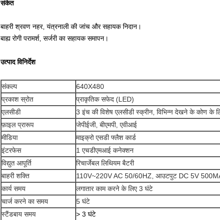
संकेत
बाहरी श्रवण नहर, यंत्रनाली की जांच और सहायक निदान।
बाह्य रोगी परामर्श, सर्जरी का सहायक समापन।
उत्पाद विनिर्देश
संकल्प
640X480
प्रकाश स्रोत
प्राकृतिक सफेद (LED)
एलसीडी
3 इंच की विशेष एलसीडी स्क्रीन, विभिन्न देखने के कोण के ल
फ़ाइल प्रारूप
जेपीईजी, बीएमपी, एवीआई
मीडिया
माइक्रो एसडी फ्लैश कार्ड
इंटरफेस
1 एचडीएमआई कनेक्शन
विद्युत आपूर्ति
रिचार्जेबल लिथियम बैटरी
बाहरी शक्ति
110V~220V AC 50/60HZ, आउटपुट DC 5V 500M
कार्य समय
लगातार काम करने के लिए 3 घंटे
चार्ज करने का समय
5 घंटे
स्टैंडबाय समय
> 3 घंटे