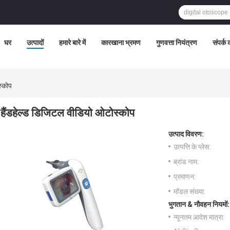
घर
उत्पादों
हमारे बारे में
कारखाना भ्रमण
गुणवत्ता नियंत्रण
संपर्क क
स्कोप
हैंडहेल्ड डिजिटल वीडियो ओटोस्कोप
उत्पाद विवरण:
उत्पत्ति के प्लेस:
ब्रांड नाम:
प्रमाणन:
मॉडल संख्या:
भुगतान & नौवहन नियमों:
न्यूनतम आदेश मात्रा: