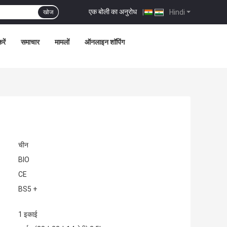
एक बोली का अनुरोध
|
Hindi
खोज
रें
समाचार
मामलों
ऑनलाइन शॉपिंग
चीन
BIO
CE
BS5 +
1 इकाई