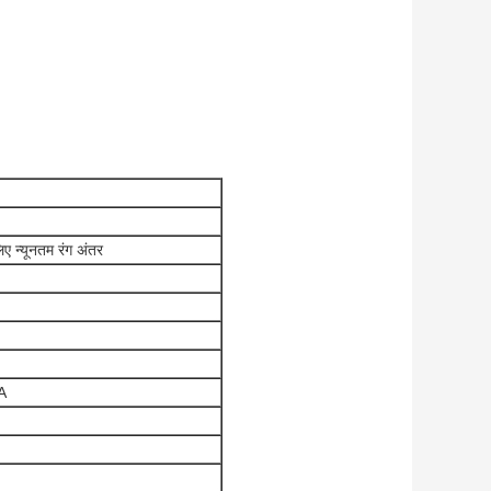
िए न्यूनतम रंग अंतर
A